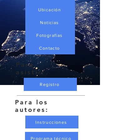
Ubicación
Noticias
Fotografías
Contacto
Para
asistir:
Registro
Para los
autores:
Instrucciones
Programa técnico