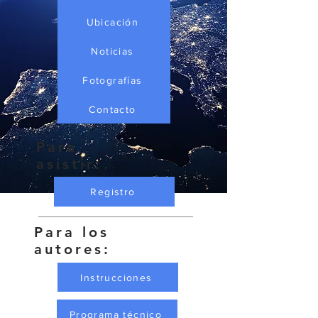
Ubicación
Noticias
Fotografías
Contacto
Para
asistir:
Registro
Para los
autores:
Instrucciones
Programa técnico