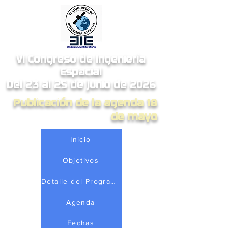
VI Congreso de Ingeniería
Espacial
Del 23 al 25 de junio de 2026
Publicación de la agenda 18
de mayo
Inicio
Objetivos
Detalle del Programa
Agenda
Fechas