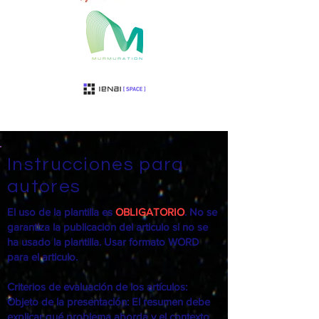
Instrucciones para
autores
El uso de la plantilla es
OBLIGATORIO
. No se
garantiza la publicacion del articulo si no se
ha usado la plantilla. Usar formato WORD
para el articulo.
Criterios de evaluación de los artículos:
Objeto de la presentación: El resumen debe
explicar qué problema aborda y el contexto,