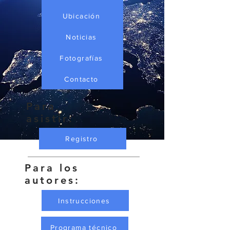
Ubicación
Noticias
Fotografías
Contacto
Para
asistir:
Registro
Para los
autores:
Instrucciones
Programa técnico